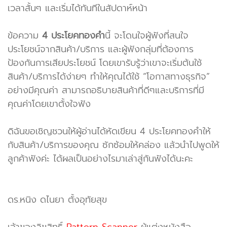
เวลาสั้นๆ และเริ่มได้ทันทีในสัปดาห์หน้า
ข้อความ
4 ประโยคทองคำ
นี้ จะโดนใจผู้ฟังที่สนใจ
ประโยชน์จากสินค้า/บริการ และผู้ฟังกลุ่มที่ต้องการ
ป้องกันการเสียประโยชน์ โดยเขารับรู้ว่าเขาจะเริ่มต้นใช้
สินค้า/บริการได้ง่ายๆ ทำให้คุณได้ใช้ “โอกาสทางธุรกิจ”
อย่างมีคุณค่า สามารถอธิบายสินค้าที่ดีๆและบริการที่มี
คุณค่าโดยเขาตั้งใจฟัง
ดิฉันขอเชิญชวนให้ผู้อ่านได้หัดเขียน 4 ประโยคทองคำให้
กับสินค้า/บริการของคุณ ซักซ้อมให้คล่อง แล้วนำไปพูดให้
ลูกค้าฟังค่ะ ได้ผลเป็นอย่างไรมาเล่าสู่กันฟังได้นะคะ
ดร.หนิง ดไนยา ตั้งอุทัยสุข
เจ้าของลิขสิทธิ์
Pattern Scanner
ผู้แต่งหนังสือ