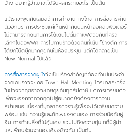
บ้าง อยากรู้ว่าเขาจะได้รับผลกระทบอะไร เป็นต้น
แม้เราจะพูดกันเสมอว่าการทำงานทางไกล การสื่อสารผ่าน
ตัวอักษร การประชุมแค่เห็นหน้ากันบนหน้าจอคอมพิวเตอร์
ไม่สามารถทดแทนการได้เดินไปดื่มกาแฟด้วยกันที่ครัว
เล็กๆในออฟฟิศ การไปทานข้าวด้วยกันที่เต็นท์ข้างตึก การ
ได้ยกโน๊ตบุ๊คมากคุยกันในห้องประชุม แต่ก็ได้กลายเป็น
Now Normal ไปแล้ว
การสื่อสารจากผู้นำ
จึงเป็นเรื่องสำคัญที่ต้องทำเป็นประจำ
จากเดิมอาจจะเคย Town Hall Meeting ไตรมาสละครั้ง
ในช่วงวิกฤติอาจจะเคยคุยกันทุกสัปดาห์ แต่การเตรียมตัว
เพื่อจะออกจากวิกฤติไปสู่อนาคตยังต้องการความ
สม่ำเสมอ เนื้อหาที่บุคลากรควรจะรู้เพื่อจะได้เตรียมความ
พร้อม เช่น ความรู้และทักษะของตนเอง การร่วมมือกับผู้
อื่น การทำในสิ่งที่ไม่คุ้นเคย รวมไปถึงความทุ่มเทที่มีผู้นำ
และเพื่อนร่วมงานอยู่เคียงข้างกัน เป็นต้น