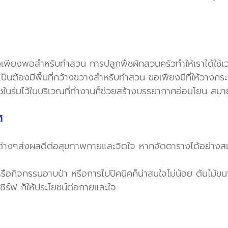
่ว่างเพียงพอสำหรับทำสวน การปลูกพืชผักสวนครัวทำให้เราได้ใช้
ำเป็นต้องมีพื้นที่กว้างขวางสำหรับทำสวน ขอเพียงมีที่ให้วา
ืชในร่มไว้ในบริเวณที่ทำงานก็ช่วยสร้างบรรยากาศอ่อนโยน สบา
ิ
มต่างๆส่งผลดีต่อสุขภาพกายและจิตใจ หากจัดตารางได้อย่างสม่
อกิจกรรมอาบป่า หรือการไปปิคนิคก็น่าสนใจไม่น้อย ต้นไม้ขนา
ิร์ฟ ก็ให้ประโยชน์ต่อกายและใจ